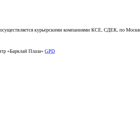
существляется курьерскими компаниями КСЕ, СДЕК, по Москве
ентр «Барклай Плаза»
GPD